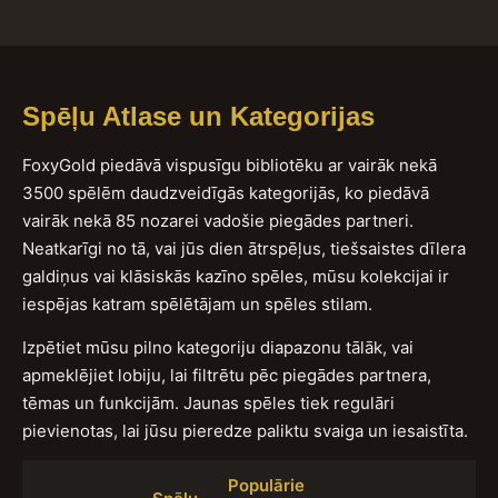
Spēļu Atlase un Kategorijas
FoxyGold piedāvā vispusīgu bibliotēku ar vairāk nekā
3500 spēlēm daudzveidīgās kategorijās, ko piedāvā
vairāk nekā 85 nozarei vadošie piegādes partneri.
Neatkarīgi no tā, vai jūs dien ātrspēļus, tiešsaistes dīlera
galdiņus vai klāsiskās kazīno spēles, mūsu kolekcijai ir
iespējas katram spēlētājam un spēles stilam.
Izpētiet mūsu pilno kategoriju diapazonu tālāk, vai
apmeklējiet lobiju, lai filtrētu pēc piegādes partnera,
tēmas un funkcijām. Jaunas spēles tiek regulāri
pievienotas, lai jūsu pieredze paliktu svaiga un iesaistīta.
Populārie