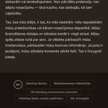
aizkavēm vai ierobežojumiem. Nav pārcilātu pretenziju, nav
slēpto nosacījumu — tikai kazīno, kas darbojās, kā tam
vajadzētu.
Tas, kas mūs atšķir, ir tas, ko mēs nedarām: mēs nepalielinām
mūsu priekšrocības vai bēram nosacījumus slepenībā. Mūsu
licencēšanas detaļas un atbalsta kanāli ir viegli atrast. Mūsu
spēļu atlase runā par sevi. Ja vēlaties pārbaudīt mūsu
kredencialus, pārbaudiet mūsu licences informāciju. Ja jums ir
jautājumi, mūsu atbalsta komanda atbild tieši. Tas ir foxygold
pieeja.
GamCare Biedrs
BeGambleAware Atbalstītājs
18+
UK Gambling Commission Licencēts
Atbildīga Spēļu naudas spēlēšana
SSL Aizsargāts
Spēlējiet Atbildīgi