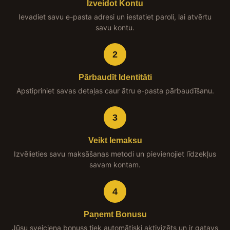
Izveidot Kontu
Ievadiet savu e-pasta adresi un iestatiet paroli, lai atvērtu
savu kontu.
2
Pārbaudīt Identitāti
Apstipriniet savas detaļas caur ātru e-pasta pārbaudīšanu.
3
Veikt Iemaksu
Izvēlieties savu maksāšanas metodi un pievienojiet līdzekļus
savam kontam.
4
Paņemt Bonusu
Jūsu sveiciena bonuss tiek automātiski aktivizēts un ir gatavs