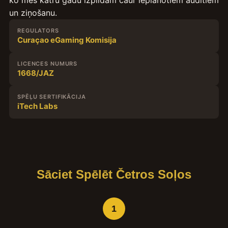
ko mēs katru gadu izpildām caur ieplānotiem auditiem
un ziņošanu.
REGULATORS
Curaçao eGaming Komisija
LICENCES NUMURS
1668/JAZ
SPĒĻU SERTIFIKĀCIJA
iTech Labs
Sāciet Spēlēt Četros Soļos
1