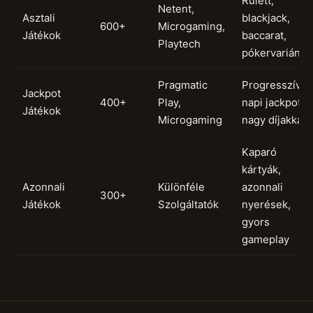
Rulett,
Netent,
Asztali
blackjack,
600+
Microgaming,
Játékok
baccarat,
Playtech
pókervariánso
Pragmatic
Progresszív é
Jackpot
400+
Play,
napi jackpotok
Játékok
Microgaming
nagy díjakkal
Kaparó
kártyák,
Azonnali
Különféle
azonnali
300+
Játékok
Szolgáltatók
nyerések,
gyors
gameplay