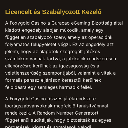
Licencelt és Szabályozott Kezelő
A Foxygold Casino a Curacao eGaming Bizottság által
kiadott engedély alapján működik, amely egy
független szabályozó szerv, amely az operációnk
folyamatos felügyeletét végzi. Ez az engedély azt
jelenti, hogy az alapotok szegregált játékos
számlákon vannak tartva, a játékaink rendszeresen
ellenőrzésre kerülnek az igazságosság és a
véletlenszerűség szempontjából, valamint a viták a
formális panasz eljáráson keresztül kerülnek
feloldásra egy semleges harmadik féllel.
A Foxygold Casino összes játékrendszere
iparágszabványoknak megfelelő tanúsítvánnyal
rendelkezik. A Random Number Generatort
függetlenül auditálják, hogy biztosítsák az egyes
pörgetések, kioszt és sorsolások valódi