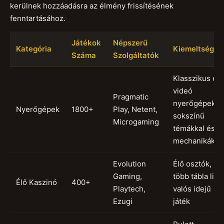
kerülnek hozzáadásra az élmény frissítésének
fenntartásához.
Játékok
Népszerű
Kategória
Kiemeltségek
Száma
Szolgáltatók
Klasszikus és
videó
Pragmatic
nyerőgépek
Nyerőgépek
1800+
Play, Netent,
sokszínű
Microgaming
témákkal és
mechanikákka
Evolution
Élő osztók,
Gaming,
több tábla limit
Élő Kaszinó
400+
Playtech,
valós idejű
Ezugi
játék