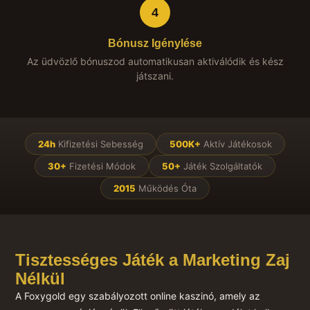
4
Bónusz Igénylése
Az üdvözlő bónuszod automatikusan aktiválódik és kész
játszani.
24h
Kifizetési Sebesség
500K+
Aktív Játékosok
30+
Fizetési Módok
50+
Játék Szolgáltatók
2015
Működés Óta
Tisztességes Játék a Marketing Zaj
Nélkül
A Foxygold egy szabályozott online kaszinó, amely az