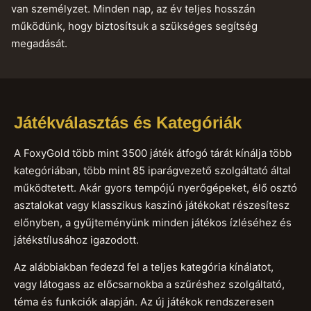
van személyzet. Minden nap, az év teljes hosszán
működünk, hogy biztosítsuk a szükséges segítség
megadását.
Játékválasztás és Kategóriák
A FoxyGold több mint 3500 játék átfogó tárát kínálja több
kategóriában, több mint 85 iparágvezető szolgáltató által
működtetett. Akár gyors tempójú nyerőgépeket, élő osztó
asztalokat vagy klasszikus kaszinó játékokat részesítesz
előnyben, a gyűjteményünk minden játékos ízléséhez és
játékstílusához igazodott.
Az alábbiakban fedezd fel a teljes kategória kínálatot,
vagy látogass az előcsarnokba a szűréshez szolgáltató,
téma és funkciók alapján. Az új játékok rendszeresen