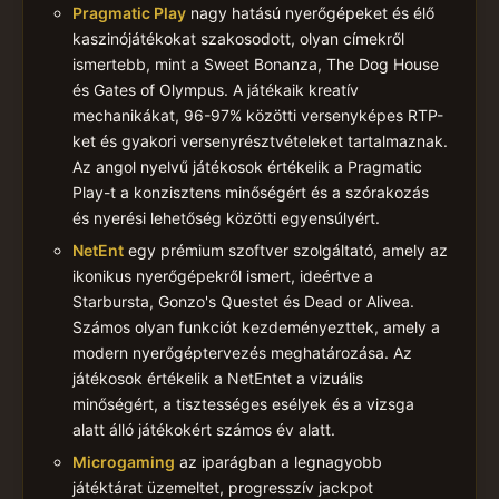
Pragmatic Play
nagy hatású nyerőgépeket és élő
kaszinójátékokat szakosodott, olyan címekről
ismertebb, mint a Sweet Bonanza, The Dog House
és Gates of Olympus. A játékaik kreatív
mechanikákat, 96-97% közötti versenyképes RTP-
ket és gyakori versenyrésztvételeket tartalmaznak.
Az angol nyelvű játékosok értékelik a Pragmatic
Play-t a konzisztens minőségért és a szórakozás
és nyerési lehetőség közötti egyensúlyért.
NetEnt
egy prémium szoftver szolgáltató, amely az
ikonikus nyerőgépekről ismert, ideértve a
Starbursta, Gonzo's Questet és Dead or Alivea.
Számos olyan funkciót kezdeményezttek, amely a
modern nyerőgéptervezés meghatározása. Az
játékosok értékelik a NetEntet a vizuális
minőségért, a tisztességes esélyek és a vizsga
alatt álló játékokért számos év alatt.
Microgaming
az iparágban a legnagyobb
játéktárat üzemeltet, progresszív jackpot