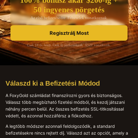
100% bónusz akár $200-ig +
50 ingyenes pörgetés
Az első befizetésedre. Feltételek vonatkoznak.
Regisztrálj Most
Csak 18 év felett. Csak új játékosoknak. ÁSZF vonatkozik.
Válaszd ki a Befizetési Módod
A FoxyGold számládat finanszírozni gyors és biztonságos.
Válassz több megbízható fizetési módból, és kezdj játszani
néhány percen belül. Az összes befizetés SSL-titkosítással
védett, és azonnal hozzáférsz a fiókodhoz.
A legtöbb módszer azonnali feldolgozódik, a standard
befizetésekre nincs rejtett díj. Válaszd azt az opciót, amely a