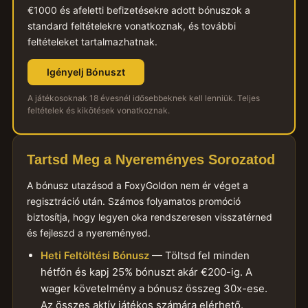
€1000 és afeletti befizetésekre adott bónuszok a
standard feltételekre vonatkoznak, és további
feltételeket tartalmazhatnak.
Igényelj Bónuszt
A játékosoknak 18 évesnél idősebbeknek kell lenniük. Teljes
feltételek és kikötések vonatkoznak.
Tartsd Meg a Nyereményes Sorozatod
A bónusz utazásod a FoxyGoldon nem ér véget a
regisztráció után. Számos folyamatos promóció
biztosítja, hogy legyen oka rendszeresen visszatérned
és fejleszd a nyereményed.
Heti Feltöltési Bónusz
— Töltsd fel minden
hétfőn és kapj 25% bónuszt akár €200-ig. A
wager követelmény a bónusz összeg 30x-ese.
Az összes aktív játékos számára elérhető.